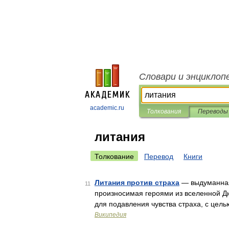
Словари и энциклоп
academic.ru
Толкования
Переводы
литания
Толкование
Перевод
Книги
Литания против страха
— выдуманная
11
произносимая героями из вселенной Д
для подавления чувства страха, с цел
Википедия