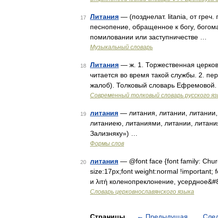
Литания
— (позднелат. litania, от гре
17
песнопение, обращенное к богу, бого
помиловании или заступничестве …
Музыкальный словарь
Литания
— ж. 1. Торжественная церковн
18
читается во время такой службы. 2. пе
жалоб). Толковый словарь Ефремовой.
Современный толковый словарь русского я
литания
— литания, литании, литании,
19
литаниею, литаниями, литании, литани
Зализняку») …
Формы слов
литания
— @font face {font family: Church
20
size:17px;font weight:normal !important; f
и λιτή коленопреклонение, усердное&#
Словарь церковнославянского языка
Страницы
←
Предыдущая
Сле