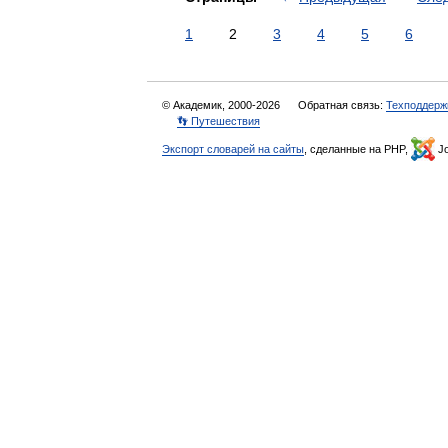
1
2
3
4
5
6
© Академик, 2000-2026
Обратная связь:
Техподдерж
👣 Путешествия
Экспорт словарей на сайты
, сделанные на PHP,
Jo