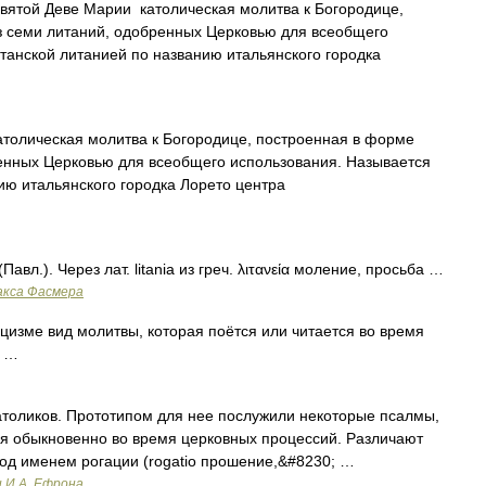
ятой Деве Марии католическая молитва к Богородице,
з семи литаний, одобренных Церковью для всеобщего
танской литанией по названию итальянского городка
толическая молитва к Богородице, построенная в форме
ренных Церковью для всеобщего использования. Называется
ию итальянского городка Лорето центра
авл.). Через лат. litania из греч. λιτανεία моление, просьба …
акса Фасмера
изме вид молитвы, которая поётся или читается во время
й …
атоликов. Прототипом для нее послужили некоторые псалмы,
ся обыкновенно во время церковных процессий. Различают
од именем рогации (rogatio прошение,&#8230; …
и И.А. Ефрона