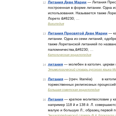
Литания Деве Марии
— Литания Пресв
12
построенная в форме литании. Одна и
использования. Называется также Лоре
Лорето &#8230; …
Википедия
Литания Пресвятой Деве Марии
— ка
13
литании. Одна из семи литаний, одоб
также Лоретанской литанией по назван
паломничества,&#8230; …
Католическая энциклопедия
литания
— молебен в католич. церкви (П
14
Этимологический словарь русского языка М
Литания
— (греч. litanéia) в католиц
15
торжественных религиозных процесси
Большая советская энциклопедия
Литания
— краткое молитвословие у к
16
например 118 й и 138 й. Л. совершают
малую и большую Л.; образец первой п
Энциклопедический словарь Ф.А. Брокгауза 