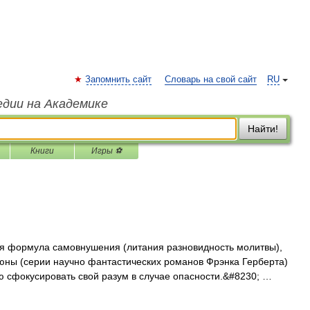
Запомнить сайт
Словарь на свой сайт
RU
едии на Академике
Найти!
Книги
Игры ⚽
 формула самовнушения (литания разновидность молитвы),
юны (серии научно фантастических романов Фрэнка Герберта)
ью сфокусировать свой разум в случае опасности.&#8230; …