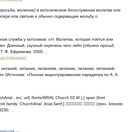
ч. просьба, моление) в католическом богослужении молитва или
матери или святым и обычно содержащее мольбу о
ая служба у католиков. отт. Молитва, которая поётся или
рен. Длинный, скучный перечень чего либо (обычно просьб,
 Т. Ф. Ефремова. 2000 …
зыка Ефремовой
 литаний, литании, литаниям, литанию, литании, литанией,
ях (Источник: «Полная акцентуированная парадигма по А. А.
Arial ; src: url( /fonts/ARIAL Church 02.ttf );} span {font
ont family: ChurchArial ,Arial,Serif;}   (греч. λιτανεία
8230; …
дующая
→