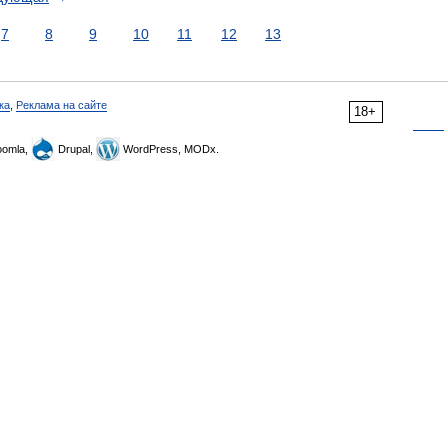
7
8
9
10
11
12
13
ка
,
Реклама на сайте
18+
omla,
Drupal,
WordPress, MODx.